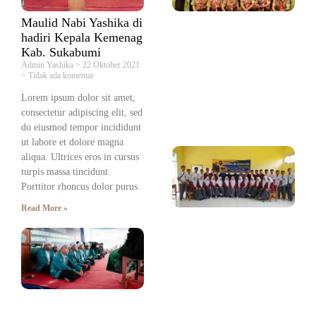
Hi
be
Maulid Nabi Yashika di
sa
hadiri Kepala Kemenag
me
Kab. Sukabumi
Adm
Admin Yashika
22 Oktober 2021
Hi
Tidak ada komentar
Okt
Tid
Lorem ipsum dolor sit amet,
kom
consectetur adipiscing elit, sed
Rea
do eiusmod tempor incididunt
ut labore et dolore magna
Se
aliqua. Ultrices eros in cursus
si
turpis massa tincidunt.
XI
Porttitor rhoncus dolor purus
Ya
Read More »
Lu
me
Wisuda
Uj
Hafalah
Ko
Alfiyah
Ke
Santri
Ad
Ponpes Al-
Yas
Okt
Hikmah