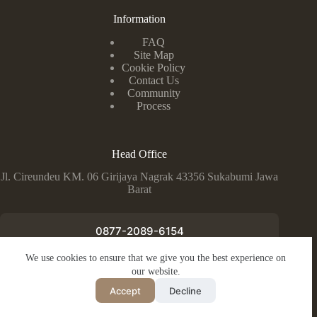
Information
FAQ
Site Map
Cookie Policy
Contact Us
Community
Process
Head Office
Jl. Cireundeu KM. 06 Girijaya Nagrak 43356 Sukabumi Jawa
Barat
0877-2089-6154
We use cookies to ensure that we give you the best experience on
info@yashika.sch.id
our website.
Copyright © 2026 - Yayasan Hikmatul Akhyar Kusaeri
Accept
Decline