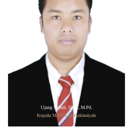
Ujang Miftah, SH.I., M.Pd.
Kepala MDTA Al-Hakimiyah