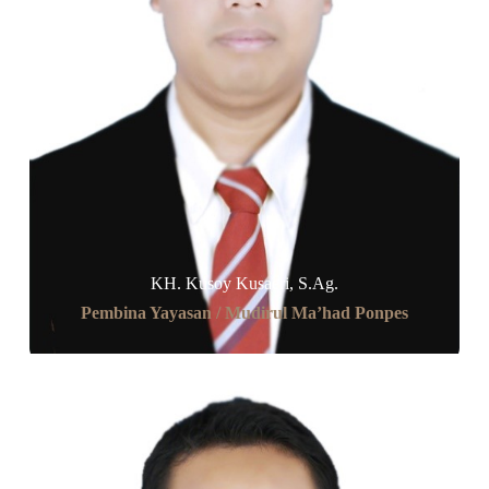
KH. Kusoy Kusaeri, S.Ag.
Pembina Yayasan / Mudirul Ma’had Ponpes