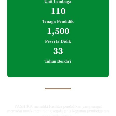
Unit Lembaga
110
Tenaga Pendidik
1,500
Peserta Didik
33
Tahun Berdiri
Fasilitas
YASHIKA memiliki Fasilitas pendidikan yang sangat
memadai untuk menunjang segala jenis kegiatan pembelajaran
yang berlangsung.