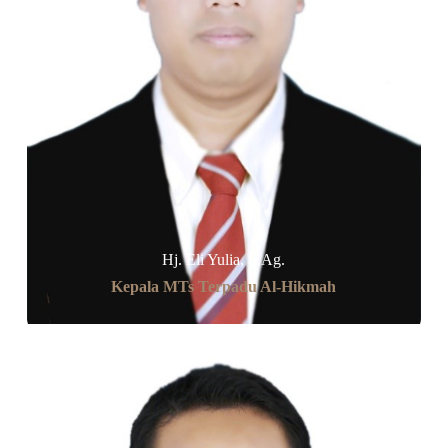
Hj. Eli Yulia, S.Ag.
Kepala MTs Terpadu Al-Hikmah