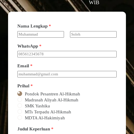
WIB
Nama Lengkap
*
F
L
i
a
WhatsApp
*
r
s
s
t
t
Email
*
Prihal
*
Pondok Pesantren Al-Hikmah
Madrasah Aliyah Al-Hikmah
SMK Yashika
MTs Terpadu Al-Hikmah
MDTA Al-Hakimiyah
Judul Keperluan
*