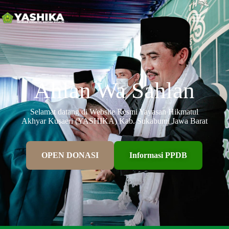
Ahlan Wa Sahlan
Selamat datang di Website Resmi Yayasan Hikmatul
Akhyar Kusaeri (YASHIKA) Kab. Sukabumi Jawa Barat
OPEN DONASI
Informasi PPDB