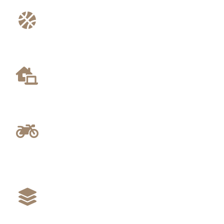
Lapangan Luas
Lapangan Upacara dan Olahraga yang luas untuk kegiatan
Pembelajaran Outdor Siswa/Santri.
Lab Komputer
Fasilitas Lab Komputer yang lengkap, akan sangat
menunjang untuk siswa yang belajar teknologi Informasi.
Bengkel Motor
Untuk siswa Program Jurusan Teknik Sepeda Motor
tersedia bengkel Motor untuk Belajar.
Lab Menjahit