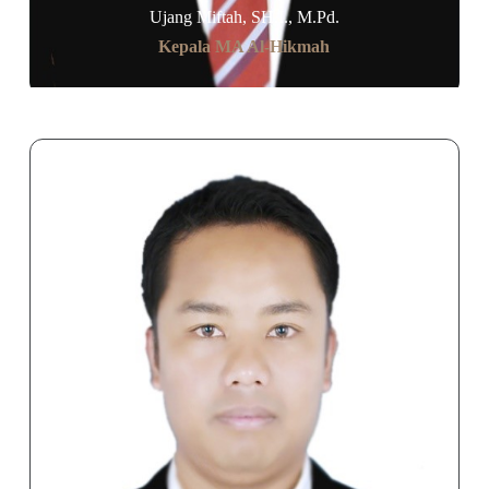
Ujang Miftah, SH.I., M.Pd.
Kepala MA Al-Hikmah