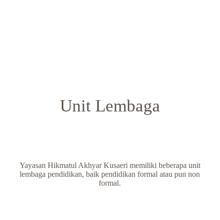
Al-
14 
1 
Rea
Unit Lembaga
Yayasan Hikmatul Akhyar Kusaeri memiliki beberapa unit
lembaga pendidikan, baik pendidikan formal atau pun non
formal.